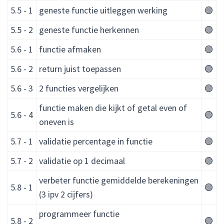
5.5 - 1
geneste functie uitleggen werking
🟢
5.5 - 2
geneste functie herkennen
🟢
5.6 - 1
functie afmaken
🟢
5.6 - 2
return juist toepassen
🟢
5.6 - 3
2 functies vergelijken
🟢
functie maken die kijkt of getal even of
5.6 - 4
🟢
oneven is
5.7 - 1
validatie percentage in functie
🟢
5.7 - 2
validatie op 1 decimaal
🟢
verbeter functie gemiddelde berekeningen
5.8 - 1
🟢
(3 ipv 2 cijfers)
programmeer functie
5.8 - 2
🟢