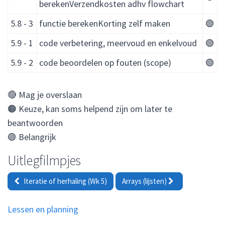
berekenVerzendkosten adhv flowchart
5.8 - 3
functie berekenKorting zelf maken
🟢
5.9 - 1
code verbetering, meervoud en enkelvoud
🟢
5.9 - 2
code beoordelen op fouten (scope)
🟢
🔴 Mag je overslaan
🟠 Keuze, kan soms helpend zijn om later te
beantwoorden
🟢 Belangrijk
Uitlegfilmpjes
Iteratie of herhaling (Wk 5)
Arrays (lijsten)
Lessen en planning